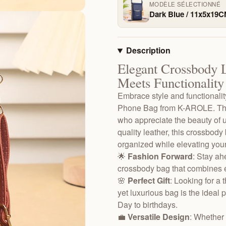
MODÈLE SÉLECTIONNÉ
Dark Blue / 11x5x19
Description
Elegant Crossbody L
Meets Functionality
Embrace style and functionali
Phone Bag from K-AROLE. This 
who appreciate the beauty of u
quality leather, this crossbody
organized while elevating your
🌟
Fashion Forward
: Stay ahe
crossbody bag that combines e
🌸
Perfect Gift
: Looking for a 
yet luxurious bag is the ideal 
Day to birthdays.
💼
Versatile Design
: Whether