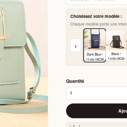
Choisissez votre modèle :
Chaque modèle porte une intenti
‹
Black /
Dark Blue /
11x5x19CM
11x5x19CM
Quantité
Ajou