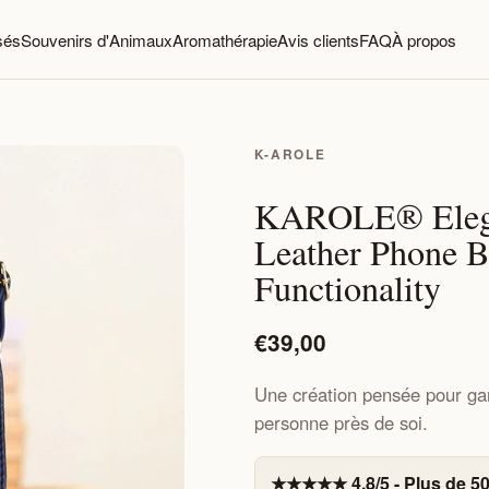
sés
Souvenirs d'Animaux
Aromathérapie
Avis clients
FAQ
À propos
K-AROLE
KAROLE®️ Eleg
Leather Phone B
Functionality
€39,00
Une création pensée pour ga
personne près de soi.
★★★★★ 4,8/5 - Plus de 50