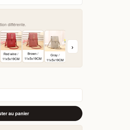
on différente.
›
Green /
Pink /
11x5x19CM
11x5x19CM
Brown /
Red wine /
Gray /
11x5x19CM
11x5x19CM
11x5x19CM
ter au panier