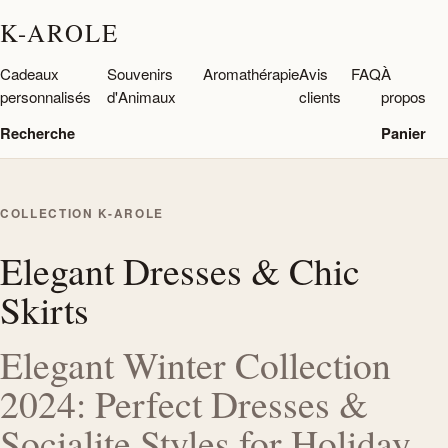
K-AROLE
Cadeaux
Souvenirs
Aromathérapie
Avis
FAQ
À
personnalisés
d'Animaux
clients
propos
Recherche
Panier
COLLECTION K-AROLE
Elegant Dresses & Chic
Skirts
Elegant Winter Collection
2024: Perfect Dresses &
Socialite Styles for Holiday